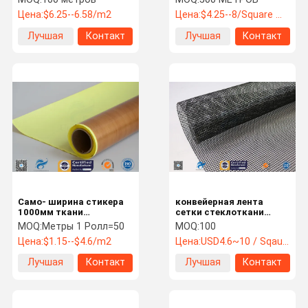
г/м2
открытая для
Цена:
$6.25--6.58/m2
Цена:
$4.25--8/Square Meter
конвейерной ленты
Тортилла
Лучшая
Контакт
Лучшая
Контакт
цена
цена
Само- ширина стикера
конвейерная лента
1000мм ткани
сетки стеклоткани
стеклоткани Брауна
4*4мм покрытая ПТФЭ
MOQ:
Метры 1 Ролл=50
MOQ:
100
клейких лент покрытая
для машины индустрии
Цена:
$1.15--$4.6/m2
Цена:
USD4.6~10 / Sqaure Meter
ПТФЭ 50 метров
Лучшая
Контакт
Лучшая
Контакт
цена
цена