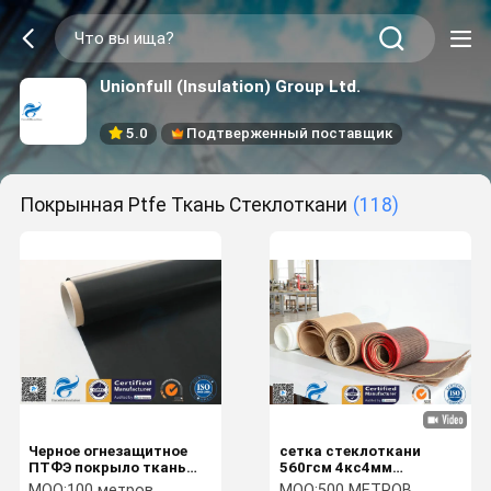
Unionfull (Insulation) Group Ltd.
5.0
Подтверженный поставщик
Покрынная Ptfe Ткань Стеклоткани
(118)
Черное огнезащитное
сетка стеклоткани
ПТФЭ покрыло ткань
560гсм 4кс4мм
0.25мм стеклоткани 520
покрытая ПТФЭ
MOQ:
100 метров
MOQ:
500 МЕТРОВ