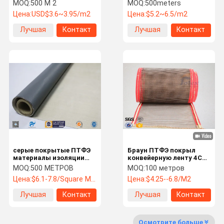
245гсм Браун покрытый
сопротивления жары
MOQ:
500 M 2
MOQ:
500meters
ПТФЭ простой
сплетенная равниной
Цена:
USD$3.6~3.95/m2
Цена:
$5.2~6.5/m2
покрытая ПТФЭ
Путешестви
Проверка
Свяжитесь
Новости
Лучшая
Контакт
Лучшая
Контакт
Е Фабрики
Качества
Мы
цена
цена
Спросите
Shoppping
Цитату
Online
ткань стеклоткани
серые покрытые ПТФЭ
Браун ПТФЭ покрыл
Теплоизолирующие материалы
материалы изоляции
конвейерную ленту 4С4
жары ткани
мм ткани сетки
MOQ:
500 МЕТРОВ
MOQ:
100 метров
покрынная силиконом ткань стеклоткани
стеклоткани 580г
стеклоткани
Цена:
$6.1-7.8/Square Meters
Цена:
$4.25--6.8/M2
крышки термоизоляции
Лучшая
Контакт
Лучшая
Контакт
цена
цена
Высокая ткань кремнезема
Осмотрите больше