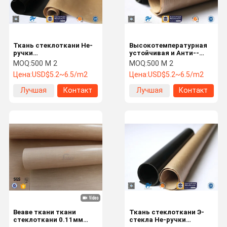
Ткань стеклоткани Не-
Высокотемпературная
ручки
устойчивая и Анти--
высокотемпературная
вставляя покрытая
MOQ:
500 M 2
MOQ:
500 M 2
устойчивая покрытая
ПТФЭ ткань
Цена:
USD$5.2~6.5/m2
Цена:
USD$5.2~6.5/m2
ПТФЭ
стеклоткани
Лучшая
Контакт
Лучшая
Контакт
цена
цена
Дом
Продукты
VR - Шоу
О Нас
Веаве ткани ткани
Ткань стеклоткани Э-
стеклоткани 0.11мм
стекла Не-ручки