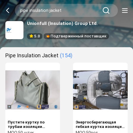
Unionfull (Insulation) Group Ltd.
5.0
Подтверженный поставщик
Pipe Insulation Jacket
(154)
Пустите куртку по
Энергосберегающая
трубам изоляции
гибкая куртка изоляции
куртки/клапана
трубы Asbertos
MOQ:
50 штук
MOQ:
50pcs