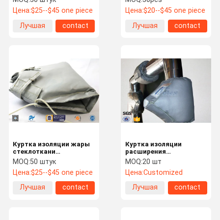
изоляции для
свободная для
Цена:
$25--$45 one piece
Цена:
$20--$45 one piece
высокотемпературного
оборудования жары
сопротивления
Лучшая
contact
Лучшая
contact
цена
цена
Куртка изоляции жары
Куртка изоляции
стеклоткани
расширения
теплозащиты
материалов серого
MOQ:
50 штук
MOQ:
20 шт
теплостойкая
цвета огнеупорная
Цена:
$25--$45 one piece
Цена:
Customized
огнеупорная
теплостойкая
термальная
Лучшая
contact
Лучшая
contact
цена
цена