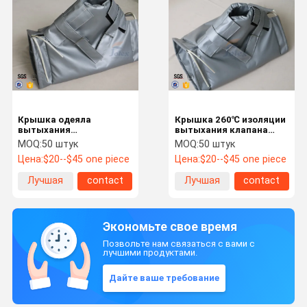
Крышка одеяла
Крышка 260℃ изоляции
вытыхания
вытыхания клапана
высокотемпературной
куртки термоизоляции
MOQ:
50 штук
MOQ:
50 штук
куртки изоляции
промышленная
Цена:
$20--$45 one piece
Цена:
$20--$45 one piece
теплостойкая для
запорной заслонки
Лучшая
contact
Лучшая
contact
цена
цена
Экономьте свое время
Позвольте нам связаться с вами с
лучшими продуктами.
Дайте ваше требование