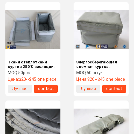
Ткани стеклоткани
Энергосберегающая
куртки 250℃ изоляции
съемная куртка
одеяло серой съемное
термоизоляции для
MOQ:
50pcs
MOQ:
50 штук
клапана и трубы
Цена:
$20--$45 one piece
Цена:
$20--$45 one piece
Лучшая
contact
Лучшая
contact
цена
цена