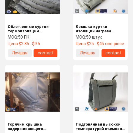
Облегченные куртки
Крышка куртки
термоизоляции
изоляции нагрева
стеклоткани, съемная
электрическим током
MOQ:
50 ПК
MOQ:
50 штук
изоляция покрывают
съемная и
Цена:
$2.85--$9.5
Цена:
$25--$45 one piece
огнезамедлительное
многоразовая
Инсуалтион
Лучшая
contact
Лучшая
contact
цена
цена
Дом
Продукты
VR - Шоу
О Нас
Горячим крышка
Подгонянная высокой
задерживающего
температурой съемная