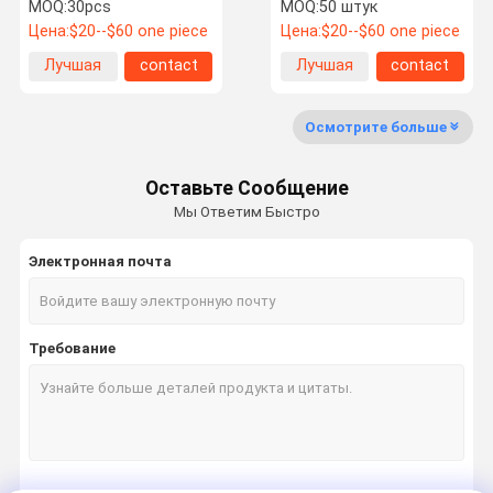
клапана куртки
крышка куртки
MOQ:
30pcs
MOQ:
50 штук
изоляции серым
термоизоляции
Цена:
$20--$60 one piece
Цена:
$20--$60 one piece
съемным покрытая
силиконом
Путешестви
Проверка
Свяжитесь
Новости
Лучшая
contact
Лучшая
contact
Е Фабрики
Качества
Мы
цена
цена
Осмотрите больше
Оставьте Сообщение
Спросите
Shoppping
Мы Ответим Быстро
Цитату
Online
Электронная почта
ткань стеклоткани
Теплоизолирующие материалы
Требование
покрынная силиконом ткань стеклоткани
крышки термоизоляции
Высокая ткань кремнезема