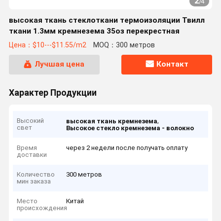
2
/
4
высокая ткань стеклоткани термоизоляции Твилл
ткани 1.3мм кремнезема 35оз перекрестная
Цена：$10---$11.55/m2
MOQ：300 метров
Лучшая цена
Контакт
Характер Продукции
Высокий
,
высокая ткань кремнезема
свет
Высокое стекло кремнезема - волокно
Время
через 2 недели после получать оплату
доставки
Количество
300 метров
мин заказа
Место
Китай
происхождения