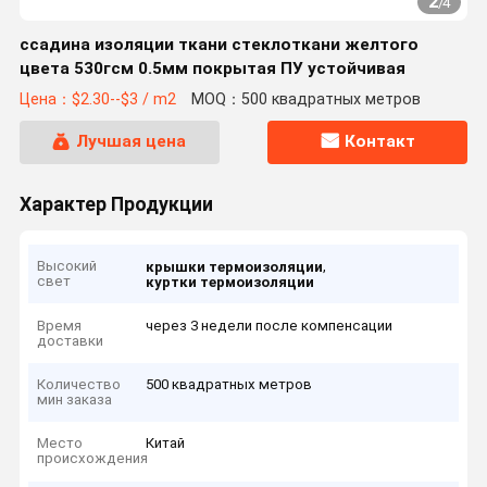
2
/
4
ссадина изоляции ткани стеклоткани желтого
цвета 530гсм 0.5мм покрытая ПУ устойчивая
Цена：$2.30--$3 / m2
MOQ：500 квадратных метров
Лучшая цена
Контакт
Характер Продукции
Высокий
,
крышки термоизоляции
свет
куртки термоизоляции
Время
через 3 недели после компенсации
доставки
Количество
500 квадратных метров
мин заказа
Место
Китай
происхождения