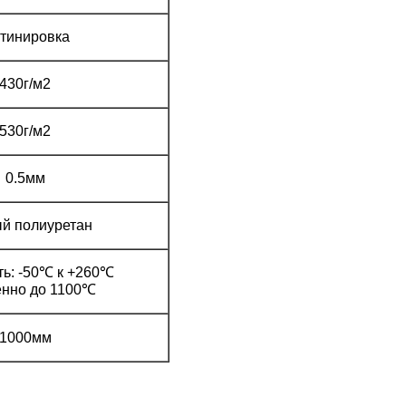
тинировка
430г/м2
530г/м2
0.5мм
й полиуретан
ь: -50℃ к +260℃
енно до 1100℃
1000мм