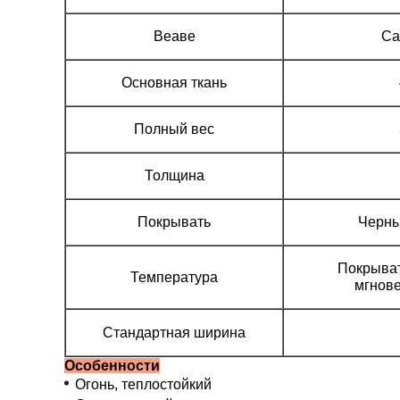
Веаве
Са
Основная ткань
Полный вес
Толщина
Покрывать
Черны
Покрыват
Температура
мгнов
Стандартная ширина
Особенности
Огонь, теплостойкий