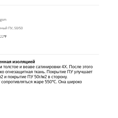
0gsm
ный ПУ, 50/50
022℉
тенная изоляцией
м толстое и веаве сатинировки 4Х. После этого
 эко огнезащитная ткань. Покрытие ПУ улучшает
 и покрытие ПУ 50г/м2 в сторону.
т сопротивляться жаре 550℃. Она широко