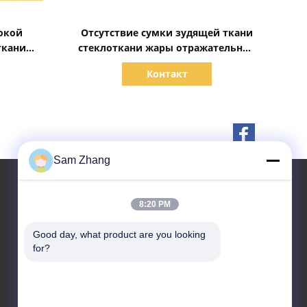
Показать детали
окой
Отсутствие сумки зудящей ткани
ткани
стеклоткани жары отражательной
рной
огнеупорной для предохранения
Контакт
от наличных денег документа
Sam Zhang
8:20 PM
контактные данные
Good day, what product are you looking 
for?
Unionfull (Insulation) Group
Ltd.
Технопарк тканей, No.35
Jingbianshi Rd, провинция