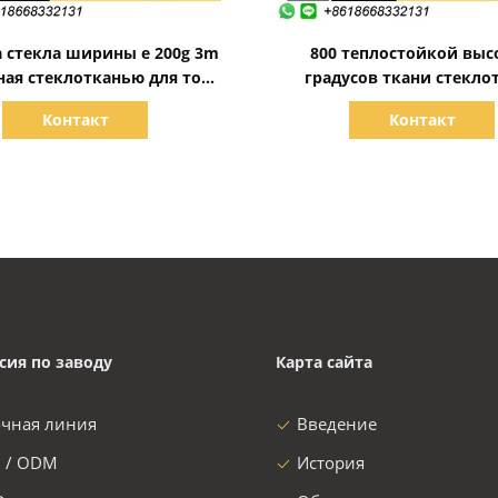
Показать детали
Показать детали
 стекла ширины e 200g 3m
800 теплостойкой выс
ная стеклотканью для того
градусов ткани стекло
бы покрыть Surfboard
кремнезема огнеупо
Контакт
Контакт
сия по заводу
Карта сайта
очная линия
Введение
 / ODM
История