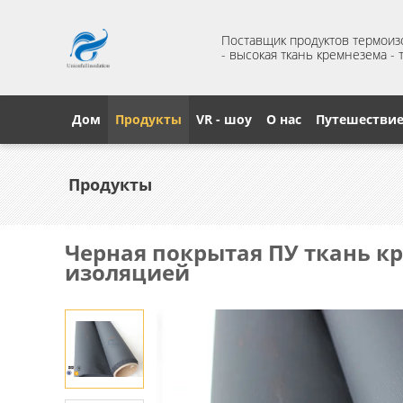
Поставщик продуктов термои
- высокая ткань кремнезема -
Дом
Продукты
VR - шоу
О нас
Путешестви
Продукты
Черная покрытая ПУ ткань кр
изоляцией