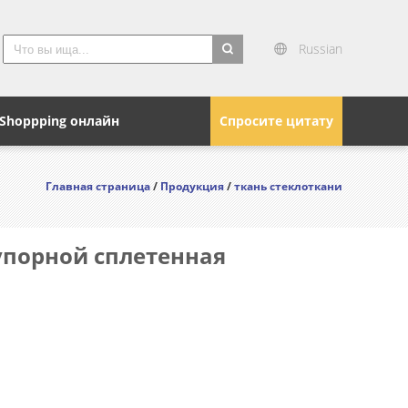
Russian
search
Shoppping онлайн
Спросите цитату
Главная страница
/
Продукция
/
ткань стеклоткани
упорной сплетенная