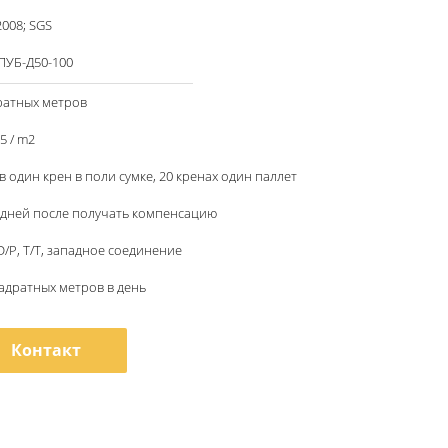
2008; SGS
ПУБ-Д50-100
ратных метров
35 / m2
в один крен в поли сумке, 20 кренах один паллет
 дней после получать компенсацию
 D/P, T/T, западное соединение
вадратных метров в день
Контакт