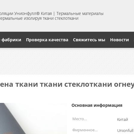
золяции Унионфулл® Китая | Термальные материалы
 термальные изолируя ткани стеклоткани
е фабрики
Проверка качества
Свяжитесь мы
Новости
ена ткани ткани стеклоткани огне
Основная информация
Место
Китай
происхождения:
Фирменное
Unionfull