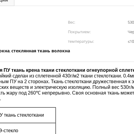
Вес:
53
Покрытием:
Чер
температуры:
≤1
окна
стеклянная ткань волокна
,
 ПУ ткань крена ткани стеклоткани огнеупорной спле
кий сделан из сплетенной 430г/м2 ткани стеклоткани. 0.4м
рным ПУ на 2 сторонах. Ткань стеклоткани дружественная к
ких веществ и электрическую изоляцию. Полный вес 530г/м2
ть жару под 260℃ непрерывно. Своя основная ткань може
.
 ткань стеклоткани
Э-стекло