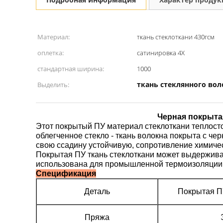
Материал:
ткань стеклоткани 430гсм
оплетка:
сатинировка 4Х
стандартная ширина:
1000
ткань стеклянного вол
Выделить:
Черная покрытая
Этот покрытый ПУ материал стеклоткани теплостой
облегченное стекло - ткань волокна покрыта с че
свою ссадину устойчивую, сопротивление химичес
Покрытая ПУ ткань стеклоткани может выдержива
использована для промышленной термоизоляции
Спецификация
Деталь
Покрытая ПУ
Пряжа