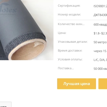
наименование:
Сертификация:
ISO9001:
Номер модели:
ДЖТ8430
Количество мин
600 квад
заказа:
Цена:
$1.8--$2.
Упаковывая детали:
50 метро
Время доставки:
через 15
Условия оплаты:
L/C, D/A,
Поставка
50 000 к
способности:
Лучшая цена
кции