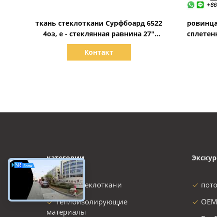
Показать детали
ткань стеклоткани Сурфбоард 6522
ровинца
4оз, е - стеклянная равнина 27"
сплетен
стекло - ткань волокна
что
Контакт
категории
Экскур
ткань стеклоткани
пот
Теплоизолирующие
OEM
материалы