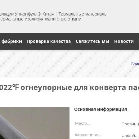
золяции Унионфулл® Китая | Термальные материалы
 термальные изолируя ткани стеклоткани
е фабрики
Проверка качества
Свяжитесь мы
Новости
Гла
1022℉ огнеупорные для конверта п
Основная информация
Место
Провинц
происхождения:
Фирменное
Unionfull