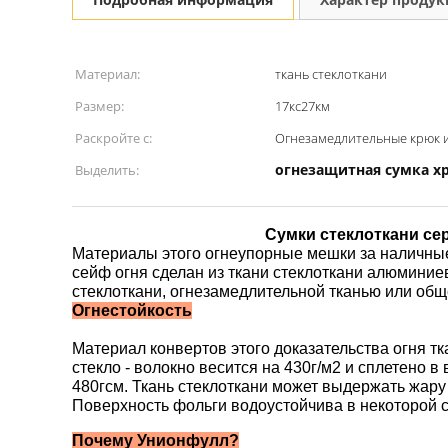
Материал:
ткань стеклоткани
Размер:
17кс27км
Раскройте с:
Огнезамедлительные крюк и
огнезащитная сумка х
Выделить:
Сумки стеклоткани се
Материалы этого огнеупорные мешки за наличны
сейф огня сделан из ткани стеклоткани алюминие
стеклоткани, огнезамедлительной тканью или общ
Огнестойкость
Материал конвертов этого доказательства огня т
стекло - волокно весится на 430г/м2 и сплетено
480гсм. Ткань стеклоткани может выдержать жар
Поверхность фольги водоустойчива в некоторой с
Почему Унионфулл?