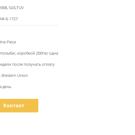
2008, SGS;TUV
АФ-Б-1727
One Piece
с полыбаг, коробкой 200пкс одна
недели после получать оплату
 T, Western Union
в день
Контакт