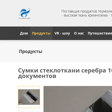
Поставщик продуктов термои
- высокая ткань кремнезема -
Дом
Продукты
VR - шоу
О нас
Путешестви
Продукты
Сумки стеклоткани серебра 
документов