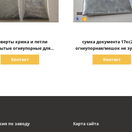
Показать детали
Показать детали
нверты крюка и петли
сумка документа 17кс
ытые огнеупорные для
огнеупорная/мешок не з
нтов/паспорта наличных
паспорта наличных д
Контакт
Контакт
денег
огнезащитный
сия по заводу
Карта сайта