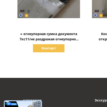
Показать детали
» огнеупорная сумка документа
Ко
7кс11/не раздражая огнеупорное
откр
отверстие велкро сумки денег
докуме
Контакт
категории
Экскур