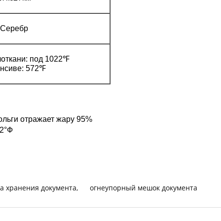
Серебр
лоткани: под 1022℉
нсиве: 572℉
ольги отражает жару 95%
22°Ф
а хранения документа
,
огнеупорный мешок документа