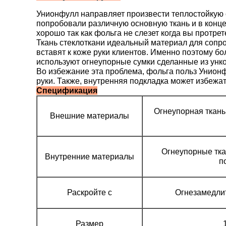
Унионфулл направляет произвести теплостойкую 
попробовали различную основную ткань и в конц
хорошо так как фольга не слезет когда вы протрете
Ткань стеклоткани идеальный материал для сопро
вставят к коже руки клиентов. Именно поэтому б
используют огнеупорные сумки сделанные из унко
Во избежание эта проблема, фольга польз Унионф
руки. Также, внутренняя подкладка может избежат
Спецификация
Огнеупорная ткань
Внешние материалы
Огнеупорные тка
Внутренние материалы
п
Раскройте с
Огнезамедлит
Размер