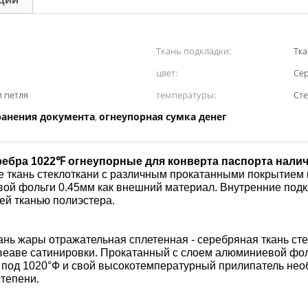
Ткань подкладки:
Тка
цвет:
Се
 петля
температуры:
Сте
ранения документа
огнеупорная сумка денег
,
ребра 1022℉ огнеупорные для конверта паспорта нали
е ткань стеклоткани с различным прокатанными покрытием
вой фольги 0.45мм как внешний материал. Внутренние подк
ей тканью полиэстера.
кань жары отражательная сплетенная - серебряная ткань с
 в веаве сатинировки. Прокатанный с слоем алюминиевой фо
у под 1020°Ф и свой высокотемпературный прилипатель нео
тепени.