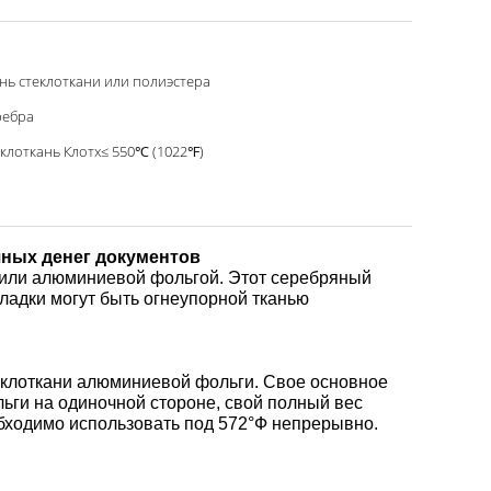
нь стеклоткани или полиэстера
ребра
клоткань Клотх≤ 550℃ (1022℉)
чных денег документов
 или алюминиевой фольгой. Этот серебряный
ладки могут быть огнеупорной тканью
теклоткани алюминиевой фольги. Свое основное
льги на одиночной стороне, свой полный вес
бходимо использовать под 572°Ф непрерывно.