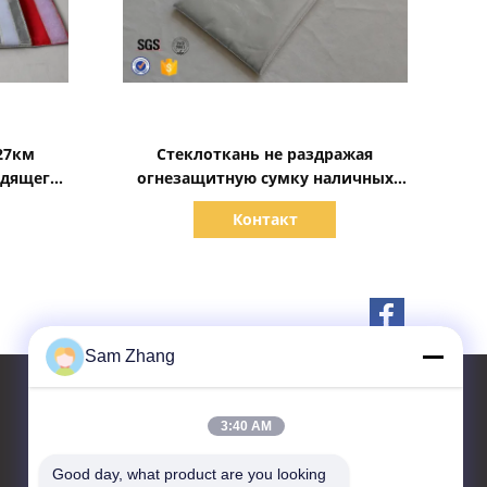
Показать детали
27км
Стеклоткань не раздражая
удящего
огнезащитную сумку наличных
енег
денег с 2 огнеупорными слоями
Контакт
Sam Zhang
3:40 AM
контактные данные
Good day, what product are you looking 