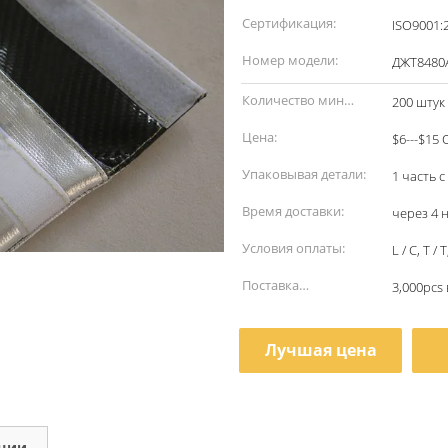
наименование:
Сертификация:
ISO9001:
Номер модели:
ДЖТ8480
Количество мин
200 штук
заказа:
Цена:
$6---$15 
Упаковывая детали:
1 часть 
Время доставки:
через 4 
Условия оплаты:
L / C, T /
Поставка
3,000pcs 
способности:
Лучшая цена
кции