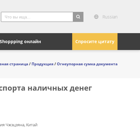
Russian
search
Shoppping онлайн
Спросите цитату
вная страница
/
Продукция
/
Огнеупорная сумка документа
аспорта наличных денег
ия Чжэцзяна, Китай