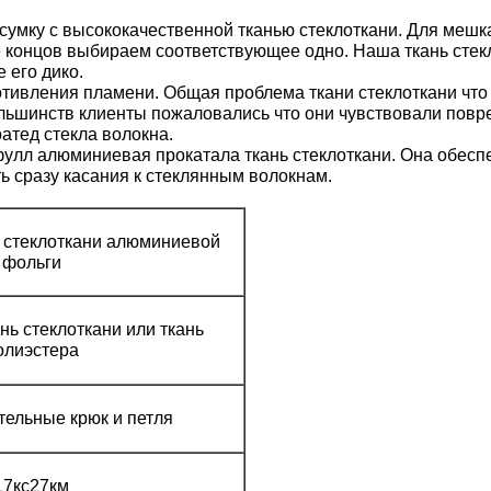
сумку с высококачественной тканью стеклоткани. Для мешк
е концов выбираем соответствующее одно. Наша ткань сте
 его дико.
тивления пламени. Общая проблема ткани стеклоткани что 
ольшинств клиенты пожаловались что они чувствовали повре
атед стекла волокна.
улл алюминиевая прокатала ткань стеклоткани. Она обесп
ь сразу касания к стеклянным волокнам.
 стеклоткани алюминиевой
фольги
нь стеклоткани или ткань
олиэстера
ельные крюк и петля
17кс27км