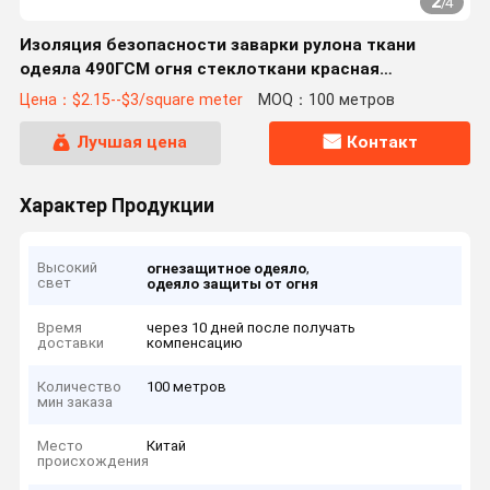
2
/
4
Изоляция безопасности заварки рулона ткани
одеяла 490ГСМ огня стеклоткани красная
акриловая
Цена：$2.15--$3/square meter
MOQ：100 метров
Лучшая цена
Контакт
Характер Продукции
Высокий
,
огнезащитное одеяло
свет
одеяло защиты от огня
Время
через 10 дней после получать
доставки
компенсацию
Количество
100 метров
мин заказа
Место
Китай
происхождения