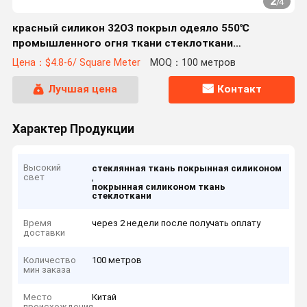
2
/
4
красный силикон 32ОЗ покрыл одеяло 550℃
промышленного огня ткани стеклоткани
безопасное
Цена：$4.8-6/ Square Meter
MOQ：100 метров
Лучшая цена
Контакт
Характер Продукции
Высокий
стеклянная ткань покрынная силиконом
свет
,
покрынная силиконом ткань
стеклоткани
Время
через 2 недели после получать оплату
доставки
Количество
100 метров
мин заказа
Место
Китай
происхождения