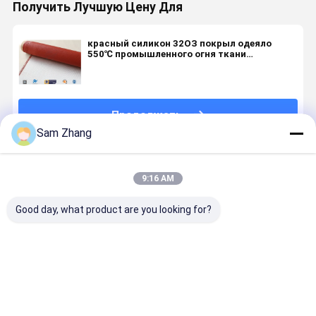
Получить Лучшую Цену Для
красный силикон 32ОЗ покрыл одеяло
550℃ промышленного огня ткани
стеклоткани безопасное
Продолжать
Sam Zhang
Порекомендованные Продукты
9:16 AM
Good day, what product are you looking for?
Ширина 1 м
Высокоогнеупорная
0.18мм
Высокопр
Огнеупорная
силиконовая
Силиконовая
силиконо
Силиконовая
стекловолокнистая
стеклянная
покрытая
покрытая
ткань с
ткань для
стеклово
стекловолокнистая
индивидуальным
нетоксичных
ткань для
Лучшая цена
Лучшая цена
Лучшая цена
Лучшая ц