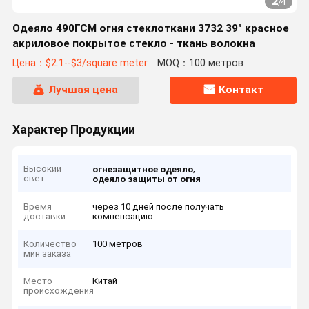
2
/
4
Одеяло 490ГСМ огня стеклоткани 3732 39" красное
акриловое покрытое стекло - ткань волокна
Цена：$2.1--$3/square meter
MOQ：100 метров
Лучшая цена
Контакт
Характер Продукции
Высокий
,
огнезащитное одеяло
свет
одеяло защиты от огня
Время
через 10 дней после получать
доставки
компенсацию
Количество
100 метров
мин заказа
Место
Китай
происхождения