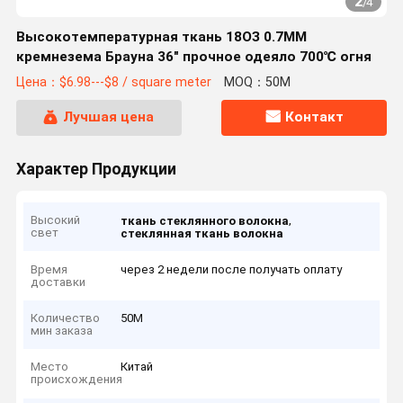
2
/
4
Высокотемпературная ткань 18ОЗ 0.7ММ
кремнезема Брауна 36" прочное одеяло 700℃ огня
Цена：$6.98---$8 / square meter
MOQ：50M
Лучшая цена
Контакт
Характер Продукции
Высокий
,
ткань стеклянного волокна
свет
стеклянная ткань волокна
Время
через 2 недели после получать оплату
доставки
Количество
50M
мин заказа
Место
Китай
происхождения