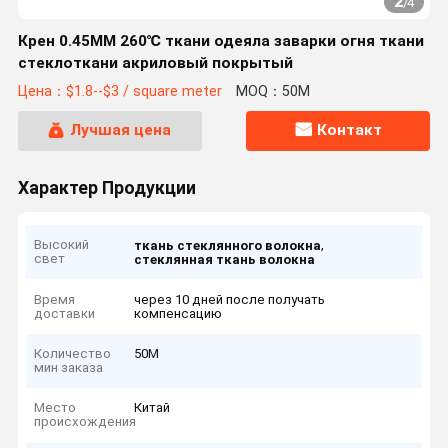
2
/
4
Крен 0.45ММ 260℃ ткани одеяла заварки огня ткани
стеклоткани акриловый покрытый
Цена：$1.8--$3 / square meter
MOQ：50M
Лучшая цена
Контакт
Характер Продукции
Высокий
,
ткань стеклянного волокна
свет
стеклянная ткань волокна
Время
через 10 дней после получать
доставки
компенсацию
Количество
50M
мин заказа
Место
Китай
происхождения