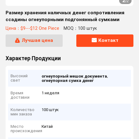
2
/
2
Размер хранения наличных денег сопротивления
ссадины огнеупорными подгонянный сумками
Цена：$9---$12 One Piece
MOQ：100 штук
Лучшая цена
Контакт
Характер Продукции
Высокий
,
огнеупорный мешок документа
свет
огнеупорная сумка денег
Время
1 неделя
доставки
Количество
100 штук
мин заказа
Место
Китай
происхождения