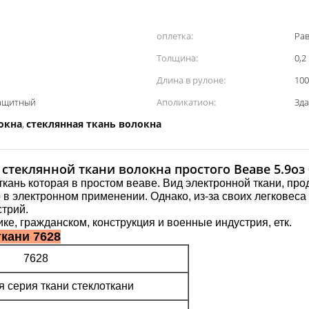
оплетка:
Ра
Толщина:
0,2
Длина в рулоне:
100
защитный
Аполикатион:
Зда
окна
стеклянная ткань волокна
,
 стеклянной ткани волокна простого Веаве 5.9оз
 ткань которая в простом веаве. Вид электронной ткани, пр
 в
электронном применении.
Однако, из-за своих легковеса
стрий.
ике, гражданском, конструкция и военные индустрия, етк.
кани 7628
7628
 серия ткани стеклоткани