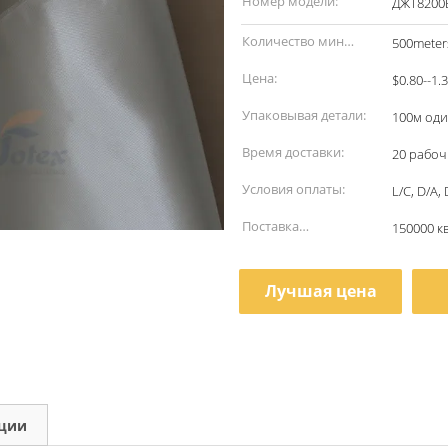
Номер модели:
ДЖТ8200В
Количество мин
500meter
заказа:
Цена:
$0.80--1.
Упаковывая детали:
100м оди
Время доставки:
20 рабоч
Условия оплаты:
L/C, D/A,
Поставка
150000 к
способности:
Лучшая цена
кции