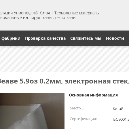
золяции Унионфулл® Китая | Термальные материалы
 термальные изолируя ткани стеклоткани
е фабрики
Проверка качества
Свяжитесь мы
Новости
Веаве 5.9оз 0.2мм, электронная сте
Основная информация
Место
Китай
происхождения:
Сертификация:
ISO9001: