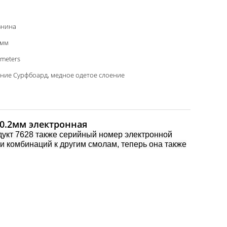
внина
 мм
meters
ние Сурфбоард, медное одетое слоение
 0.2мм электронная
одукт 7628 также серийный номер электронной
 и комбинаций к другим смолам, теперь она также