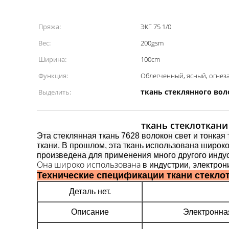
Пряжа:
ЭКГ 75 1/0
Вес:
200gsm
Ширина:
100cm
Функция:
Облегченный, ясный, огне
ткань стеклянного вол
Выделить:
ткань стеклоткани
Эта стеклянная ткань 7628 волокон свет и тонкая
ткани. В прошлом, эта ткань использована широко
произведена для применения много другого инду
Она широко использована
в индустрии, электрон
Технические спецификации ткани стеклот
Деталь нет.
Описание
Электронная