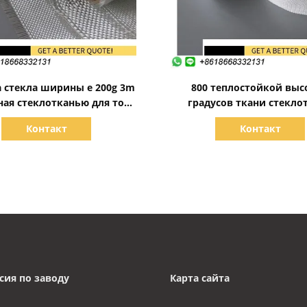
Показать детали
Показать детали
 стекла ширины e 200g 3m
800 теплостойкой выс
ная стеклотканью для того
градусов ткани стекло
бы покрыть Surfboard
кремнезема огнеупо
Контакт
Контакт
сия по заводу
Карта сайта