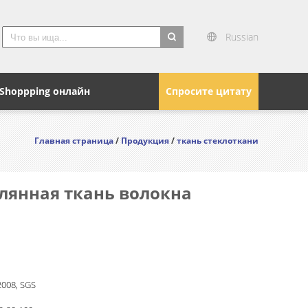
Russian
search
Shoppping онлайн
Спросите цитату
Главная страница
/
Продукция
/
ткань стеклоткани
клянная ткань волокна
2008, SGS