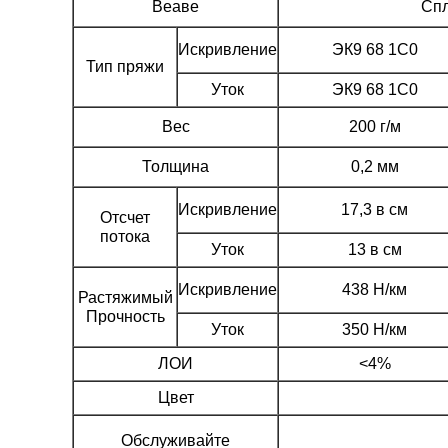
Веаве
Спл
Искривление
ЭК9 68 1С0
Тип пряжи
Уток
ЭК9 68 1С0
Вес
200 г/м
Толщина
0,2 мм
Искривление
17,3 в см
Отсчет
потока
Уток
13 в см
Искривление
438 Н/км
Растяжимый
Прочность
Уток
350 Н/км
ЛОИ
<4%
Цвет
Обслуживайте