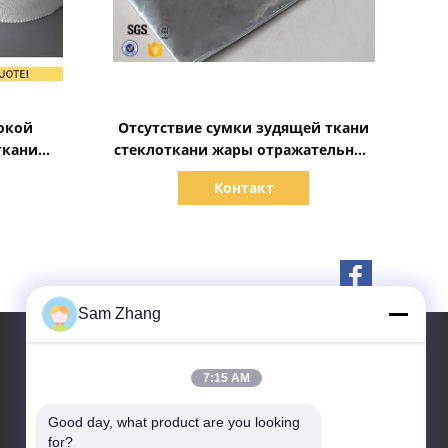
Показать детали
окой
Отсутствие сумки зудящей ткани
ткани
стеклоткани жары отражательной
рной
огнеупорной для предохранения
Контакт
от наличных денег документа
Sam Zhang
7:15 AM
контактные данные
Good day, what product are you looking 
for?