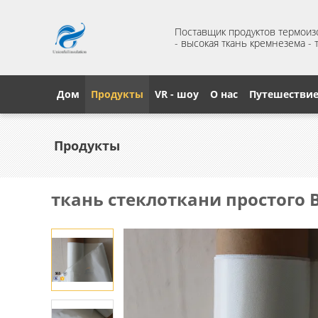
Поставщик продуктов термои
- высокая ткань кремнезема -
Дом
Продукты
VR - шоу
О нас
Путешестви
Продукты
ткань стеклоткани простого 