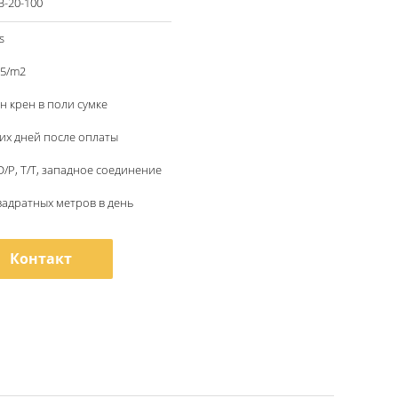
-20-100
s
35/m2
н крен в поли сумке
их дней после оплаты
 D/P, T/T, западное соединение
вадратных метров в день
Контакт