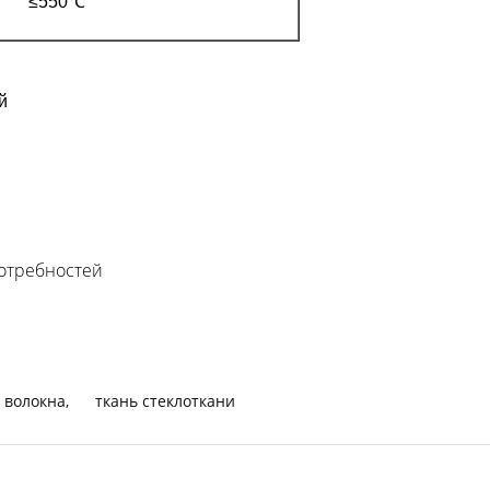
≤550℃
й
отребностей
 волокна
,
ткань стеклоткани