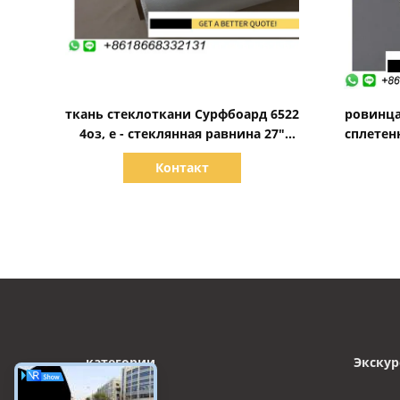
Показать детали
ткань стеклоткани Сурфбоард 6522
ровинца
4оз, е - стеклянная равнина 27"
сплетен
стекло - ткань волокна
что
Контакт
категории
Экскур