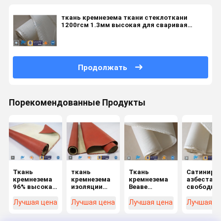
ткань кремнезема ткани стеклоткани
1200гсм 1.3мм высокая для сваривая
одеяла
Продолжать
Порекомендованные Продукты
Ткань
ткань
Ткань
Сатиниро
кремнезема
кремнезема
кремнезема
азбеста
96% высокая
изоляции
Веаве
свободна
покрытая с
260 ℃
сатинировки
соткет тк
одним
теплостойким
1250г цвета
кремнезе
Лучшая цена
Лучшая цена
Лучшая цена
Лучшая ц
бортовым
покрытая
12ХС
термоизо
красным
силиконом
сопротивления
37oz ткан