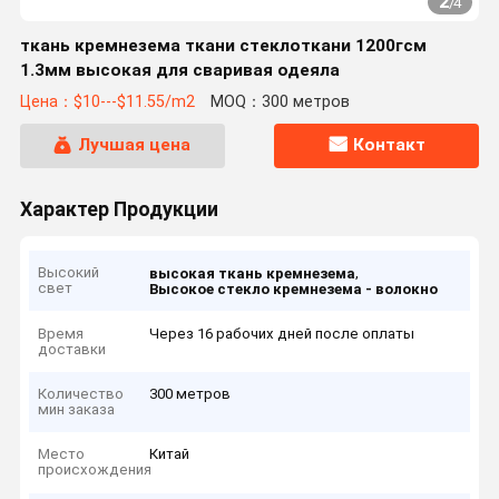
2
/
4
ткань кремнезема ткани стеклоткани 1200гсм
1.3мм высокая для сваривая одеяла
Цена：$10---$11.55/m2
MOQ：300 метров
Лучшая цена
Контакт
Характер Продукции
Высокий
,
высокая ткань кремнезема
свет
Высокое стекло кремнезема - волокно
Время
Через 16 рабочих дней после оплаты
доставки
Количество
300 метров
мин заказа
Место
Китай
происхождения